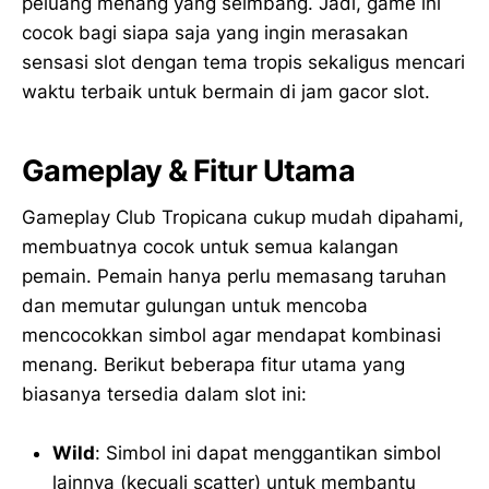
peluang menang yang seimbang. Jadi, game ini
cocok bagi siapa saja yang ingin merasakan
sensasi slot dengan tema tropis sekaligus mencari
waktu terbaik untuk bermain di jam gacor slot.
Gameplay & Fitur Utama
Gameplay Club Tropicana cukup mudah dipahami,
membuatnya cocok untuk semua kalangan
pemain. Pemain hanya perlu memasang taruhan
dan memutar gulungan untuk mencoba
mencocokkan simbol agar mendapat kombinasi
menang. Berikut beberapa fitur utama yang
biasanya tersedia dalam slot ini:
Wild
: Simbol ini dapat menggantikan simbol
lainnya (kecuali scatter) untuk membantu