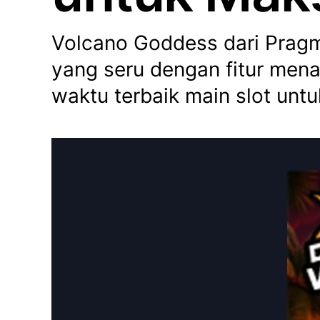
Volcano Goddess dari Prag
yang seru dengan fitur menar
waktu terbaik main slot unt