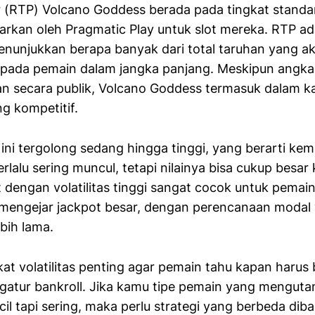
r (RTP) Volcano Goddess berada pada tingkat standa
rkan oleh Pragmatic Play untuk slot mereka. RTP ad
enunjukkan berapa banyak dari total taruhan yang a
pada pemain dalam jangka panjang. Meskipun angka 
n secara publik, Volcano Goddess termasuk dalam ka
g kompetitif.
e ini tergolong sedang hingga tinggi, yang berarti k
rlalu sering muncul, tetapi nilainya bisa cukup besar 
t dengan volatilitas tinggi sangat cocok untuk pema
n mengejar jackpot besar, dengan perencanaan modal
bih lama.
t volatilitas penting agar pemain tahu kapan harus
atur bankroll. Jika kamu tipe pemain yang mengut
l tapi sering, maka perlu strategi yang berbeda dib