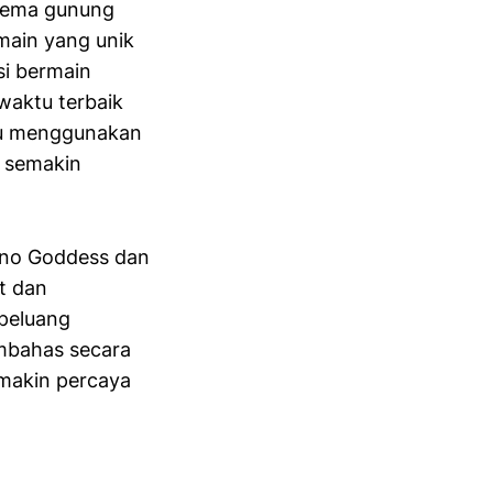
 tema gunung
main yang unik
si bermain
waktu terbaik
amu menggunakan
i semakin
ano Goddess dan
at dan
 peluang
embahas secara
 makin percaya