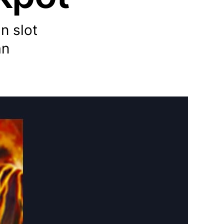
n slot
an