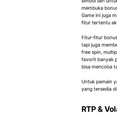
simbol lain unt
membuka bonus f
Game ini juga 
fitur tertentu 
Fitur-fitur bon
tapi juga membe
free spin, multi
favorit banyak
bisa mencoba ta
Untuk pemain ya
yang tersedia di
RTP & Vola