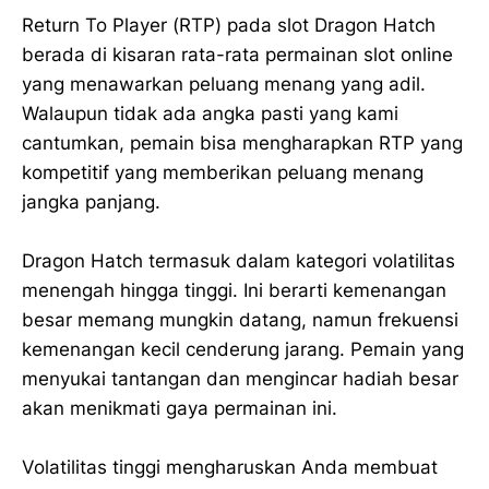
Return To Player (RTP) pada slot Dragon Hatch
berada di kisaran rata-rata permainan slot online
yang menawarkan peluang menang yang adil.
Walaupun tidak ada angka pasti yang kami
cantumkan, pemain bisa mengharapkan RTP yang
kompetitif yang memberikan peluang menang
jangka panjang.
Dragon Hatch termasuk dalam kategori volatilitas
menengah hingga tinggi. Ini berarti kemenangan
besar memang mungkin datang, namun frekuensi
kemenangan kecil cenderung jarang. Pemain yang
menyukai tantangan dan mengincar hadiah besar
akan menikmati gaya permainan ini.
Volatilitas tinggi mengharuskan Anda membuat