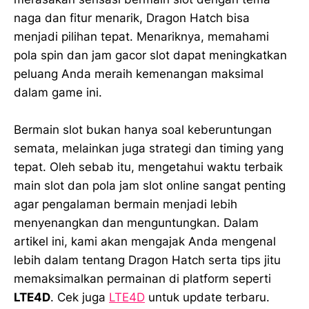
naga dan fitur menarik, Dragon Hatch bisa
menjadi pilihan tepat. Menariknya, memahami
pola spin dan jam gacor slot dapat meningkatkan
peluang Anda meraih kemenangan maksimal
dalam game ini.
Bermain slot bukan hanya soal keberuntungan
semata, melainkan juga strategi dan timing yang
tepat. Oleh sebab itu, mengetahui waktu terbaik
main slot dan pola jam slot online sangat penting
agar pengalaman bermain menjadi lebih
menyenangkan dan menguntungkan. Dalam
artikel ini, kami akan mengajak Anda mengenal
lebih dalam tentang Dragon Hatch serta tips jitu
memaksimalkan permainan di platform seperti
LTE4D
. Cek juga
LTE4D
untuk update terbaru.