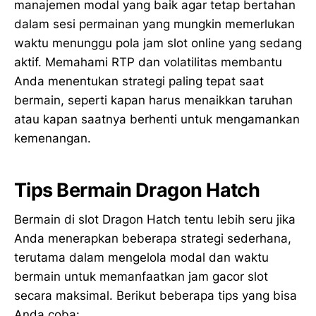
manajemen modal yang baik agar tetap bertahan
dalam sesi permainan yang mungkin memerlukan
waktu menunggu pola jam slot online yang sedang
aktif. Memahami RTP dan volatilitas membantu
Anda menentukan strategi paling tepat saat
bermain, seperti kapan harus menaikkan taruhan
atau kapan saatnya berhenti untuk mengamankan
kemenangan.
Tips Bermain Dragon Hatch
Bermain di slot Dragon Hatch tentu lebih seru jika
Anda menerapkan beberapa strategi sederhana,
terutama dalam mengelola modal dan waktu
bermain untuk memanfaatkan jam gacor slot
secara maksimal. Berikut beberapa tips yang bisa
Anda coba: