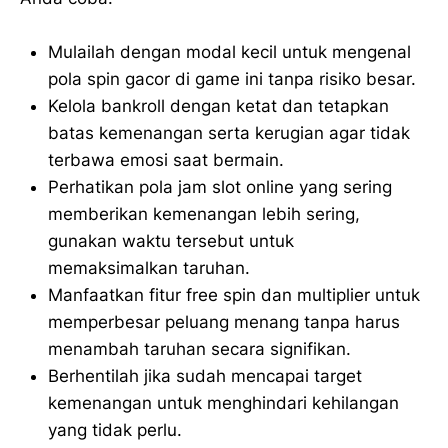
Mulailah dengan modal kecil untuk mengenal
pola spin gacor di game ini tanpa risiko besar.
Kelola bankroll dengan ketat dan tetapkan
batas kemenangan serta kerugian agar tidak
terbawa emosi saat bermain.
Perhatikan pola jam slot online yang sering
memberikan kemenangan lebih sering,
gunakan waktu tersebut untuk
memaksimalkan taruhan.
Manfaatkan fitur free spin dan multiplier untuk
memperbesar peluang menang tanpa harus
menambah taruhan secara signifikan.
Berhentilah jika sudah mencapai target
kemenangan untuk menghindari kehilangan
yang tidak perlu.