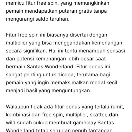
memicu fitur free spin, yang memungkinkan
pemain mendapatkan putaran gratis tanpa
mengurangi saldo taruhan.
Fitur free spin ini biasanya disertai dengan
multiplier yang bisa menggandakan kemenangan
secara signifikan. Hal ini tentu menambah sensasi
dan potensi kemenangan lebih besar saat
bermain Santas Wonderland. Fitur bonus ini
sangat penting untuk dicoba, terutama bagi
pemain yang ingin memaksimalkan modal kecil
menjadi hasil yang menguntungkan.
Walaupun tidak ada fitur bonus yang terlalu rumit,
kombinasi dari free spin, multiplier, scatter, dan
wild sudah cukup membuat gameplay Santas
Wonderland tetap seru dan penuh tantangan.