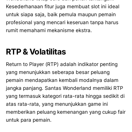
Kesederhanaan fitur juga membuat slot ini ideal
untuk siapa saja, baik pemula maupun pemain
profesional yang mencari keseruan tanpa harus
rumit memahami mekanisme ekstra.
RTP & Volatilitas
Return to Player (RTP) adalah indikator penting
yang menunjukkan seberapa besar peluang
pemain mendapatkan kembali modalnya dalam
jangka panjang. Santas Wonderland memiliki RTP
yang termasuk kategori rata-rata hingga sedikit di
atas rata-rata, yang menunjukkan game ini
memberikan peluang kemenangan yang cukup fair
untuk para pemain.