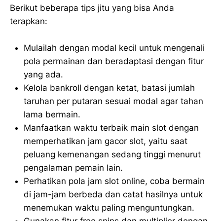
Berikut beberapa tips jitu yang bisa Anda
terapkan:
Mulailah dengan modal kecil untuk mengenali
pola permainan dan beradaptasi dengan fitur
yang ada.
Kelola bankroll dengan ketat, batasi jumlah
taruhan per putaran sesuai modal agar tahan
lama bermain.
Manfaatkan waktu terbaik main slot dengan
memperhatikan jam gacor slot, yaitu saat
peluang kemenangan sedang tinggi menurut
pengalaman pemain lain.
Perhatikan pola jam slot online, coba bermain
di jam-jam berbeda dan catat hasilnya untuk
menemukan waktu paling menguntungkan.