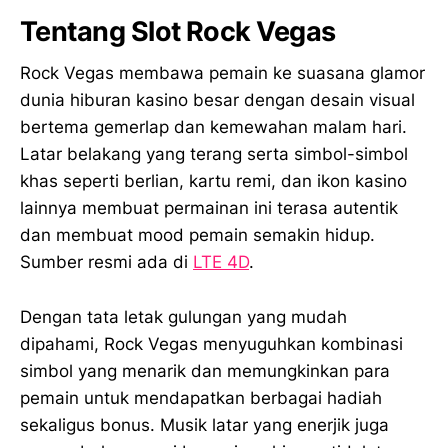
Tentang Slot Rock Vegas
Rock Vegas membawa pemain ke suasana glamor
dunia hiburan kasino besar dengan desain visual
bertema gemerlap dan kemewahan malam hari.
Latar belakang yang terang serta simbol-simbol
khas seperti berlian, kartu remi, dan ikon kasino
lainnya membuat permainan ini terasa autentik
dan membuat mood pemain semakin hidup.
Sumber resmi ada di
LTE 4D
.
Dengan tata letak gulungan yang mudah
dipahami, Rock Vegas menyuguhkan kombinasi
simbol yang menarik dan memungkinkan para
pemain untuk mendapatkan berbagai hadiah
sekaligus bonus. Musik latar yang enerjik juga