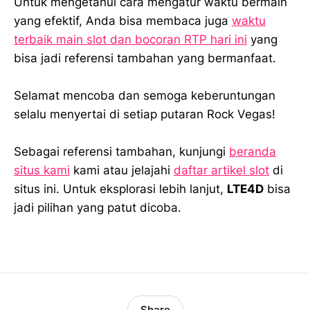
Untuk mengetahui cara mengatur waktu bermain
yang efektif, Anda bisa membaca juga
waktu
terbaik main slot dan bocoran RTP hari ini
yang
bisa jadi referensi tambahan yang bermanfaat.
Selamat mencoba dan semoga keberuntungan
selalu menyertai di setiap putaran Rock Vegas!
Sebagai referensi tambahan, kunjungi
beranda
situs kami
kami atau jelajahi
daftar artikel slot
di
situs ini. Untuk eksplorasi lebih lanjut,
LTE4D
bisa
jadi pilihan yang patut dicoba.
Share