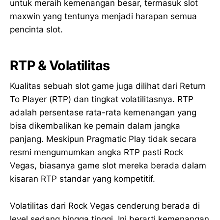
untuk meraih kemenangan besar, termasuk slot
maxwin yang tentunya menjadi harapan semua
pencinta slot.
RTP & Volatilitas
Kualitas sebuah slot game juga dilihat dari Return
To Player (RTP) dan tingkat volatilitasnya. RTP
adalah persentase rata-rata kemenangan yang
bisa dikembalikan ke pemain dalam jangka
panjang. Meskipun Pragmatic Play tidak secara
resmi mengumumkan angka RTP pasti Rock
Vegas, biasanya game slot mereka berada dalam
kisaran RTP standar yang kompetitif.
Volatilitas dari Rock Vegas cenderung berada di
level sedang hingga tinggi. Ini berarti kemenangan