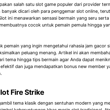
upakan salah satu slot game populer dari provider te
 banyak dicari oleh para penggemar slot online, teru
 Slot ini menawarkan sensasi bermain yang seru serta
 membuatnya cocok untuk pemain pemula hingga ya
.
ak pemain yang ingin mengetahui rahasia jam gacor sl
ksimalkan peluang menang. Artikel ini akan membah
ari tema hingga tips bermain agar Anda dapat menik
ih efektif dan juga mendapatkan bonus new member 
.
ot Fire Strike
ngambil tema klasik dengan sentuhan modern yang 
simbol keberuntungan khas mesin slot tradisional. A