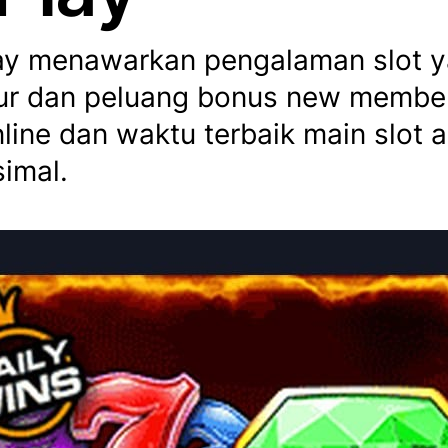
Play menawarkan pengalaman slot 
ur dan peluang bonus new member
nline dan waktu terbaik main slot 
imal.