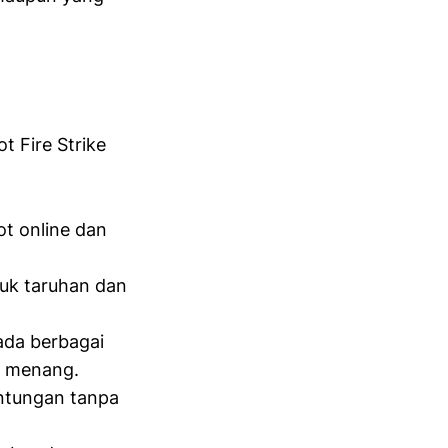
 Fire Strike
ot online dan
tuk taruhan dan
ada berbagai
g menang.
untungan tanpa