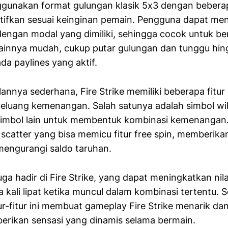
ggunakan format gulungan klasik 5x3 dengan bebera
ktifkan sesuai keinginan pemain. Pengguna dapat me
dengan modal yang dimiliki, sehingga cocok untuk ber
ainnya mudah, cukup putar gulungan dan tunggu hin
da paylines yang aktif.
annya sederhana, Fire Strike memiliki beberapa fitu
eluang kemenangan. Salah satunya adalah simbol wi
imbol lain untuk membentuk kombinasi kemenangan. S
 scatter yang bisa memicu fitur free spin, memberik
mengurangi saldo taruhan.
 juga hadir di Fire Strike, yang dapat meningkatkan n
 kali lipat ketika muncul dalam kombinasi tertentu. 
ur-fitur ini membuat gameplay Fire Strike menarik dan
rikan sensasi yang dinamis selama bermain.