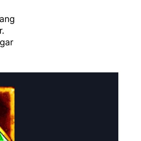
yang
.
agar