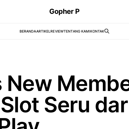
Gopher P
BERANDA
ARTIKEL
REVIEW
TENTANG KAMI
KONTAK
s New Membe
 Slot Seru dar
Play