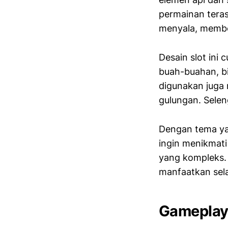
permainan tera
menyala, membe
Desain slot ini
buah-buahan, bi
digunakan juga
gulungan. Selen
Dengan tema yan
ingin menikmati
yang kompleks.
manfaatkan sel
Gameplay 