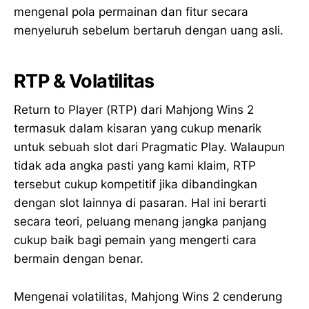
mengenal pola permainan dan fitur secara
menyeluruh sebelum bertaruh dengan uang asli.
RTP & Volatilitas
Return to Player (RTP) dari Mahjong Wins 2
termasuk dalam kisaran yang cukup menarik
untuk sebuah slot dari Pragmatic Play. Walaupun
tidak ada angka pasti yang kami klaim, RTP
tersebut cukup kompetitif jika dibandingkan
dengan slot lainnya di pasaran. Hal ini berarti
secara teori, peluang menang jangka panjang
cukup baik bagi pemain yang mengerti cara
bermain dengan benar.
Mengenai volatilitas, Mahjong Wins 2 cenderung