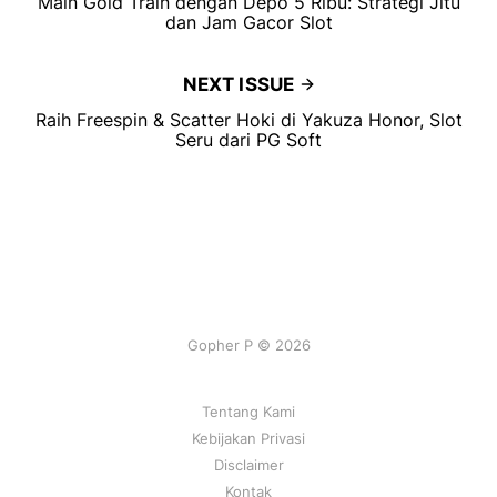
Main Gold Train dengan Depo 5 Ribu: Strategi Jitu
dan Jam Gacor Slot
NEXT ISSUE
Raih Freespin & Scatter Hoki di Yakuza Honor, Slot
Seru dari PG Soft
Gopher P © 2026
Tentang Kami
Kebijakan Privasi
Disclaimer
Kontak