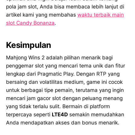
pola jam slot, Anda bisa membaca lebih lanjut di
artikel kami yang membahas
waktu terbaik main
slot Candy Bonanza
.
Kesimpulan
Mahjong Wins 2 adalah pilihan menarik bagi
penggemar slot yang mencari tema unik dan fitur
lengkap dari Pragmatic Play. Dengan RTP yang
bersaing dan volatilitas medium, game ini cocok
untuk berbagai tipe pemain, terutama yang ingin
mencari jam gacor slot dengan peluang menang
yang tidak terlalu sulit. Bermain di platform
terpercaya seperti
LTE4D
semakin memudahkan
Anda mendapatkan akses dan bonus menarik.