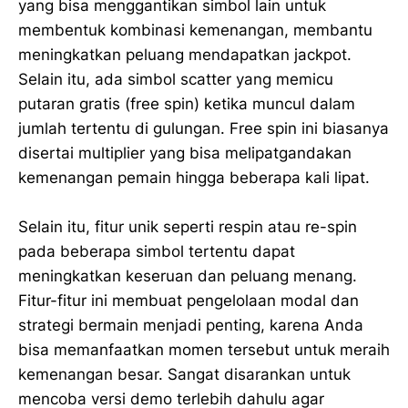
yang bisa menggantikan simbol lain untuk
membentuk kombinasi kemenangan, membantu
meningkatkan peluang mendapatkan jackpot.
Selain itu, ada simbol scatter yang memicu
putaran gratis (free spin) ketika muncul dalam
jumlah tertentu di gulungan. Free spin ini biasanya
disertai multiplier yang bisa melipatgandakan
kemenangan pemain hingga beberapa kali lipat.
Selain itu, fitur unik seperti respin atau re-spin
pada beberapa simbol tertentu dapat
meningkatkan keseruan dan peluang menang.
Fitur-fitur ini membuat pengelolaan modal dan
strategi bermain menjadi penting, karena Anda
bisa memanfaatkan momen tersebut untuk meraih
kemenangan besar. Sangat disarankan untuk
mencoba versi demo terlebih dahulu agar