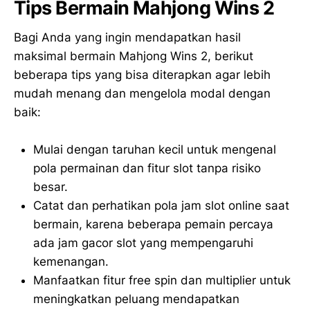
Tips Bermain Mahjong Wins 2
Bagi Anda yang ingin mendapatkan hasil
maksimal bermain Mahjong Wins 2, berikut
beberapa tips yang bisa diterapkan agar lebih
mudah menang dan mengelola modal dengan
baik:
Mulai dengan taruhan kecil untuk mengenal
pola permainan dan fitur slot tanpa risiko
besar.
Catat dan perhatikan pola jam slot online saat
bermain, karena beberapa pemain percaya
ada jam gacor slot yang mempengaruhi
kemenangan.
Manfaatkan fitur free spin dan multiplier untuk
meningkatkan peluang mendapatkan