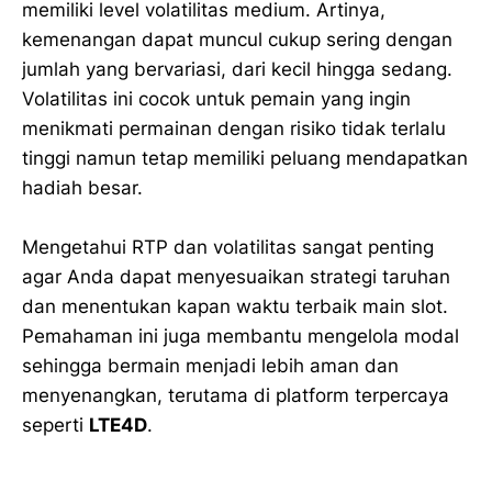
memiliki level volatilitas medium. Artinya,
kemenangan dapat muncul cukup sering dengan
jumlah yang bervariasi, dari kecil hingga sedang.
Volatilitas ini cocok untuk pemain yang ingin
menikmati permainan dengan risiko tidak terlalu
tinggi namun tetap memiliki peluang mendapatkan
hadiah besar.
Mengetahui RTP dan volatilitas sangat penting
agar Anda dapat menyesuaikan strategi taruhan
dan menentukan kapan waktu terbaik main slot.
Pemahaman ini juga membantu mengelola modal
sehingga bermain menjadi lebih aman dan
menyenangkan, terutama di platform terpercaya
seperti
LTE4D
.