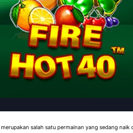
0 merupakan salah satu permainan yang sedang naik 