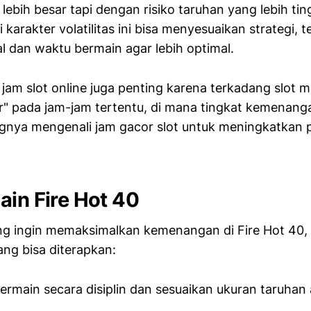
lebih besar tapi dengan risiko taruhan yang lebih tin
arakter volatilitas ini bisa menyesuaikan strategi, 
 dan waktu bermain agar lebih optimal.
am slot online juga penting karena terkadang slot 
" pada jam-jam tertentu, di mana tingkat kemenangan
ingnya mengenali jam gacor slot untuk meningkatkan
ain Fire Hot 40
g ingin memaksimalkan kemenangan di Fire Hot 40, 
ang bisa diterapkan:
ermain secara disiplin dan sesuaikan ukuran taruhan 