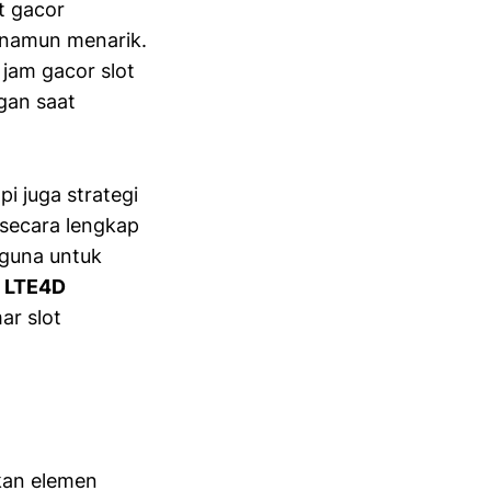
t gacor
 namun menarik.
 jam gacor slot
gan saat
i juga strategi
 secara lengkap
rguna untuk
m
LTE4D
r slot
kan elemen