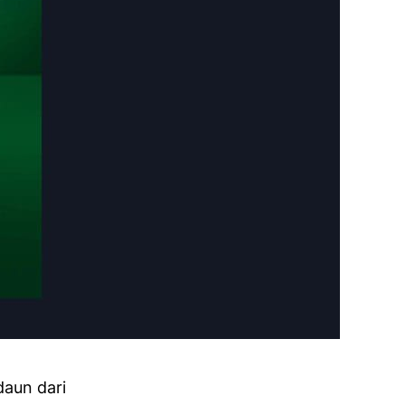
daun dari