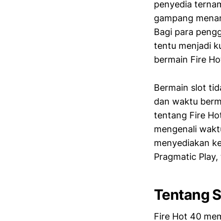
penyedia ternam
gampang menang
Bagi para pengg
tentu menjadi 
bermain Fire Ho
Bermain slot ti
dan waktu berma
tentang Fire Ho
mengenali waktu
menyediakan ke
Pragmatic Play,
Tentang S
Fire Hot 40 me