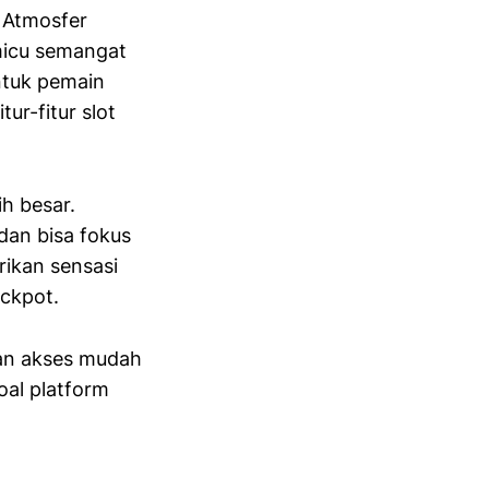
 Atmosfer
micu semangat
ntuk pemain
ur-fitur slot
h besar.
an bisa fokus
rikan sensasi
ckpot.
n akses mudah
oal platform