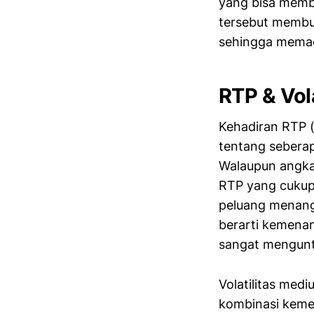
yang bisa membu
tersebut membua
sehingga memac
RTP & Vola
Kehadiran RTP (
tentang sebera
Walaupun angka
RTP yang cukup
peluang menang.
berarti kemenan
sangat mengun
Volatilitas med
kombinasi kemen