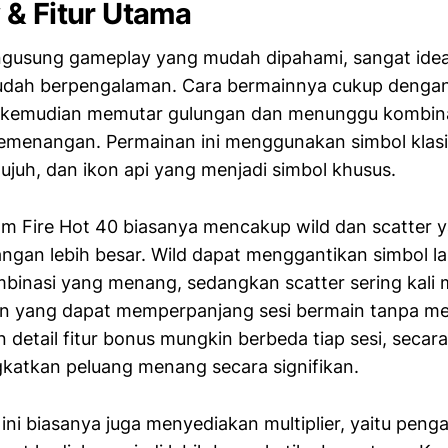
& Fitur Utama
ngusung gameplay yang mudah dipahami, sangat idea
dah berpengalaman. Cara bermainnya cukup denga
, kemudian memutar gulungan dan menunggu kombina
emenangan. Permainan ini menggunakan simbol klasi
ujuh, dan ikon api yang menjadi simbol khusus.
lam Fire Hot 40 biasanya mencakup wild dan scatter
an lebih besar. Wild dapat menggantikan simbol la
inasi yang menang, sedangkan scatter sering kali
pin yang dapat memperpanjang sesi bermain tanpa m
 detail fitur bonus mungkin berbeda tiap sesi, secar
katkan peluang menang secara signifikan.
e ini biasanya juga menyediakan multiplier, yaitu pen