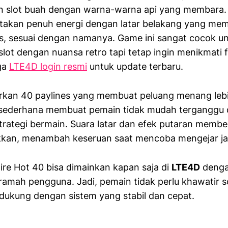
sin slot buah dengan warna-warna api yang membara.
ptakan penuh energi dengan latar belakang yang me
s, sesuai dengan namanya. Game ini sangat cocok u
ot dengan nuansa retro tapi tetap ingin menikmati fit
ga
LTE4D login resmi
untuk update terbaru.
arkan 40 paylines yang membuat peluang menang lebi
 sederhana membuat pemain tidak mudah terganggu d
trategi bermain. Suara latar dan efek putaran membe
kan, menambah keseruan saat mencoba mengejar ja
ire Hot 40 bisa dimainkan kapan saja di
LTE4D
denga
amah pengguna. Jadi, pemain tidak perlu khawatir s
dukung dengan sistem yang stabil dan cepat.