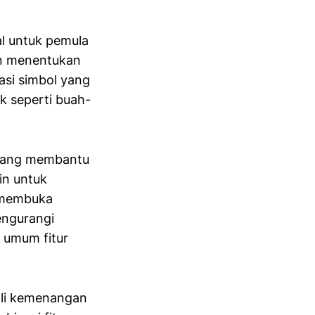
l untuk pemula
n menentukan
si simbol yang
k seperti buah-
 yang membantu
in untuk
 membuka
engurangi
a umum fitur
gali kemenangan