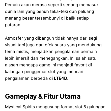
Pemain akan merasa seperti sedang memasuki
dunia lain yang penuh teka-teki dan peluang
menang besar tersembunyi di balik setiap
putaran.
Atmosfer yang dibangun tidak hanya dari segi
visual tapi juga dari efek suara yang mendukung
tema mistis, menjadikan pengalaman bermain
lebih imersif dan menegangkan. Ini salah satu
alasan mengapa game ini menjadi favorit di
kalangan penggemar slot yang mencari
pengalaman berbeda di
LTE4D
.
Gameplay & Fitur Utama
Mystical Spirits mengusung format slot 5 gulungan