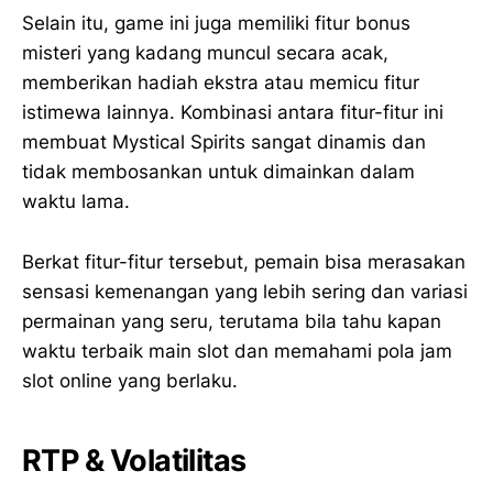
Selain itu, game ini juga memiliki fitur bonus
misteri yang kadang muncul secara acak,
memberikan hadiah ekstra atau memicu fitur
istimewa lainnya. Kombinasi antara fitur-fitur ini
membuat Mystical Spirits sangat dinamis dan
tidak membosankan untuk dimainkan dalam
waktu lama.
Berkat fitur-fitur tersebut, pemain bisa merasakan
sensasi kemenangan yang lebih sering dan variasi
permainan yang seru, terutama bila tahu kapan
waktu terbaik main slot dan memahami pola jam
slot online yang berlaku.
RTP & Volatilitas