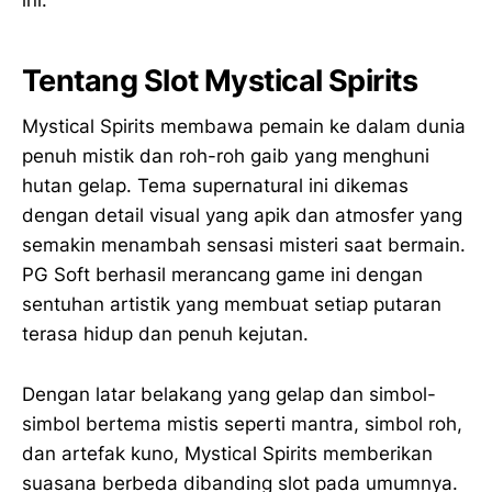
ini.
Tentang Slot Mystical Spirits
Mystical Spirits membawa pemain ke dalam dunia
penuh mistik dan roh-roh gaib yang menghuni
hutan gelap. Tema supernatural ini dikemas
dengan detail visual yang apik dan atmosfer yang
semakin menambah sensasi misteri saat bermain.
PG Soft berhasil merancang game ini dengan
sentuhan artistik yang membuat setiap putaran
terasa hidup dan penuh kejutan.
Dengan latar belakang yang gelap dan simbol-
simbol bertema mistis seperti mantra, simbol roh,
dan artefak kuno, Mystical Spirits memberikan
suasana berbeda dibanding slot pada umumnya.