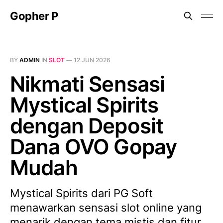
Gopher P
BY
ADMIN
IN
SLOT
—
12 JUN 2026
Nikmati Sensasi
Mystical Spirits
dengan Deposit
Dana OVO Gopay
Mudah
Mystical Spirits dari PG Soft
menawarkan sensasi slot online yang
menarik dengan tema mistis dan fitur