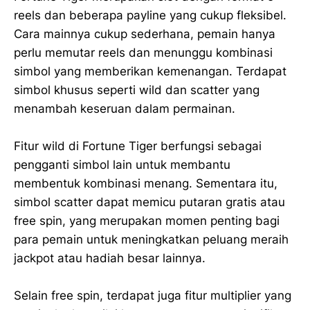
reels dan beberapa payline yang cukup fleksibel.
Cara mainnya cukup sederhana, pemain hanya
perlu memutar reels dan menunggu kombinasi
simbol yang memberikan kemenangan. Terdapat
simbol khusus seperti wild dan scatter yang
menambah keseruan dalam permainan.
Fitur wild di Fortune Tiger berfungsi sebagai
pengganti simbol lain untuk membantu
membentuk kombinasi menang. Sementara itu,
simbol scatter dapat memicu putaran gratis atau
free spin, yang merupakan momen penting bagi
para pemain untuk meningkatkan peluang meraih
jackpot atau hadiah besar lainnya.
Selain free spin, terdapat juga fitur multiplier yang