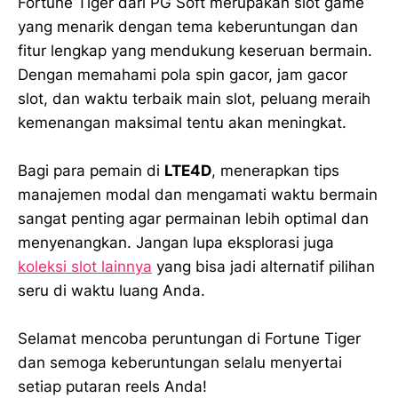
Fortune Tiger dari PG Soft merupakan slot game
yang menarik dengan tema keberuntungan dan
fitur lengkap yang mendukung keseruan bermain.
Dengan memahami pola spin gacor, jam gacor
slot, dan waktu terbaik main slot, peluang meraih
kemenangan maksimal tentu akan meningkat.
Bagi para pemain di
LTE4D
, menerapkan tips
manajemen modal dan mengamati waktu bermain
sangat penting agar permainan lebih optimal dan
menyenangkan. Jangan lupa eksplorasi juga
koleksi slot lainnya
yang bisa jadi alternatif pilihan
seru di waktu luang Anda.
Selamat mencoba peruntungan di Fortune Tiger
dan semoga keberuntungan selalu menyertai
setiap putaran reels Anda!