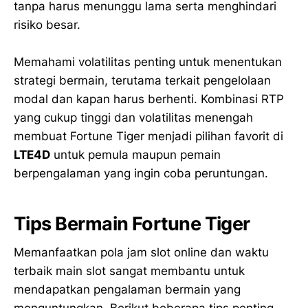
tanpa harus menunggu lama serta menghindari
risiko besar.
Memahami volatilitas penting untuk menentukan
strategi bermain, terutama terkait pengelolaan
modal dan kapan harus berhenti. Kombinasi RTP
yang cukup tinggi dan volatilitas menengah
membuat Fortune Tiger menjadi pilihan favorit di
LTE4D
untuk pemula maupun pemain
berpengalaman yang ingin coba peruntungan.
Tips Bermain Fortune Tiger
Memanfaatkan pola jam slot online dan waktu
terbaik main slot sangat membantu untuk
mendapatkan pengalaman bermain yang