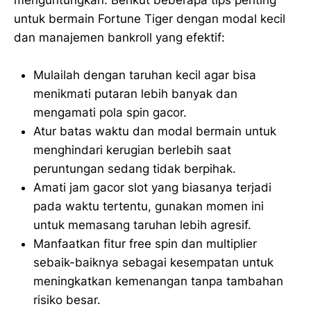
menguntungkan. Berikut beberapa tips penting
untuk bermain Fortune Tiger dengan modal kecil
dan manajemen bankroll yang efektif:
Mulailah dengan taruhan kecil agar bisa
menikmati putaran lebih banyak dan
mengamati pola spin gacor.
Atur batas waktu dan modal bermain untuk
menghindari kerugian berlebih saat
peruntungan sedang tidak berpihak.
Amati jam gacor slot yang biasanya terjadi
pada waktu tertentu, gunakan momen ini
untuk memasang taruhan lebih agresif.
Manfaatkan fitur free spin dan multiplier
sebaik-baiknya sebagai kesempatan untuk
meningkatkan kemenangan tanpa tambahan
risiko besar.