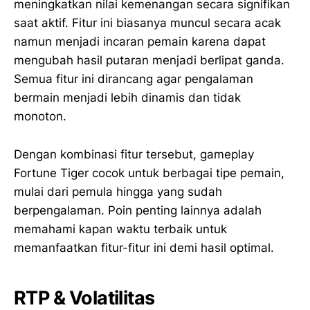
meningkatkan nilai kemenangan secara signifikan
saat aktif. Fitur ini biasanya muncul secara acak
namun menjadi incaran pemain karena dapat
mengubah hasil putaran menjadi berlipat ganda.
Semua fitur ini dirancang agar pengalaman
bermain menjadi lebih dinamis dan tidak
monoton.
Dengan kombinasi fitur tersebut, gameplay
Fortune Tiger cocok untuk berbagai tipe pemain,
mulai dari pemula hingga yang sudah
berpengalaman. Poin penting lainnya adalah
memahami kapan waktu terbaik untuk
memanfaatkan fitur-fitur ini demi hasil optimal.
RTP & Volatilitas