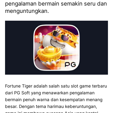
pengalaman bermain semakin seru dan
menguntungkan.
Fortune Tiger adalah salah satu slot game terbaru
dari PG Soft yang menawarkan pengalaman
bermain penuh warna dan kesempatan menang
besar. Dengan tema harimau keberuntungan,