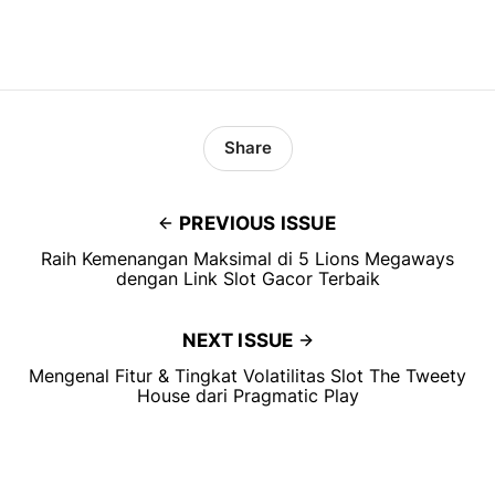
Share
PREVIOUS ISSUE
Raih Kemenangan Maksimal di 5 Lions Megaways
dengan Link Slot Gacor Terbaik
NEXT ISSUE
Mengenal Fitur & Tingkat Volatilitas Slot The Tweety
House dari Pragmatic Play