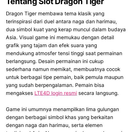
Tentang Slot Dragon Tiger
Dragon Tiger membawa tema klasik yang
terinspirasi dari duel antara naga dan harimau,
dua simbol kuat yang kerap muncul dalam budaya
Asia. Visual game ini memukau dengan detail
grafik yang tajam dan efek suara yang
mendukung atmosfer tensi tinggi saat permainan
berlangsung. Desain permainan ini cukup
sederhana namun memikat, membuatnya cocok
untuk berbagai tipe pemain, baik pemula maupun
yang sudah berpengalaman. Pemain bisa
mengakses
LTE4D login resmi
secara langsung.
Game ini umumnya menampilkan lima gulungan
dengan berbagai simbol khas yang berkaitan
dengan naga dan harimau, serta elemen