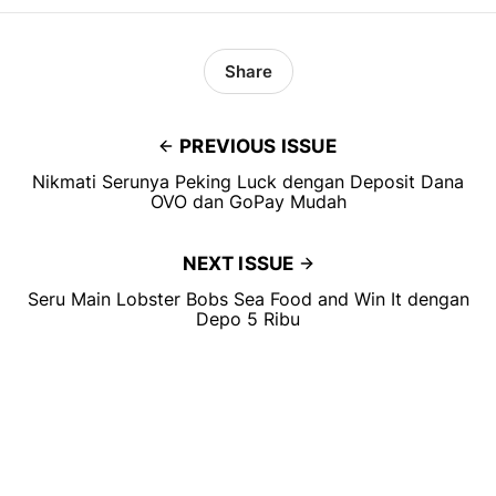
Share
PREVIOUS ISSUE
Nikmati Serunya Peking Luck dengan Deposit Dana
OVO dan GoPay Mudah
NEXT ISSUE
Seru Main Lobster Bobs Sea Food and Win It dengan
Depo 5 Ribu