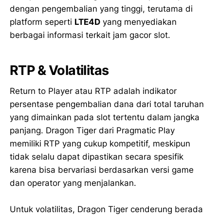
dengan pengembalian yang tinggi, terutama di
platform seperti
LTE4D
yang menyediakan
berbagai informasi terkait jam gacor slot.
RTP & Volatilitas
Return to Player atau RTP adalah indikator
persentase pengembalian dana dari total taruhan
yang dimainkan pada slot tertentu dalam jangka
panjang. Dragon Tiger dari Pragmatic Play
memiliki RTP yang cukup kompetitif, meskipun
tidak selalu dapat dipastikan secara spesifik
karena bisa bervariasi berdasarkan versi game
dan operator yang menjalankan.
Untuk volatilitas, Dragon Tiger cenderung berada