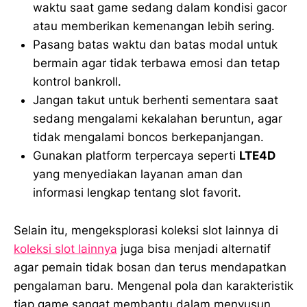
waktu saat game sedang dalam kondisi gacor
atau memberikan kemenangan lebih sering.
Pasang batas waktu dan batas modal untuk
bermain agar tidak terbawa emosi dan tetap
kontrol bankroll.
Jangan takut untuk berhenti sementara saat
sedang mengalami kekalahan beruntun, agar
tidak mengalami boncos berkepanjangan.
Gunakan platform terpercaya seperti
LTE4D
yang menyediakan layanan aman dan
informasi lengkap tentang slot favorit.
Selain itu, mengeksplorasi koleksi slot lainnya di
koleksi slot lainnya
juga bisa menjadi alternatif
agar pemain tidak bosan dan terus mendapatkan
pengalaman baru. Mengenal pola dan karakteristik
tiap game sangat membantu dalam menyusun