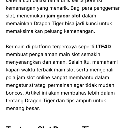
karena kombinasi tema unik serta potensi
kemenangan yang menarik. Bagi para penggemar
slot, menemukan
jam gacor slot
dalam
memainkan Dragon Tiger bisa jadi kunci untuk
memaksimalkan peluang kemenangan.
Bermain di platform terpercaya seperti
LTE4D
membuat pengalaman main slot semakin
menyenangkan dan aman. Selain itu, memahami
kapan waktu terbaik main slot serta mengenali
pola jam slot online sangat membantu dalam
mengatur strategi permainan agar tidak mudah
boncos. Artikel ini akan membahas lebih dalam
tentang Dragon Tiger dan tips ampuh untuk
menang besar.