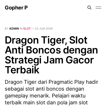
Gopher P
BY
ADMIN
IN
SLOT
—
22 JUN 2026
Dragon Tiger, Slot
Anti Boncos dengan
Strategi Jam Gacor
Terbaik
Dragon Tiger dari Pragmatic Play hadir
sebagai slot anti boncos dengan
gameplay menarik. Pelajari waktu
terbaik main slot dan pola jam slot