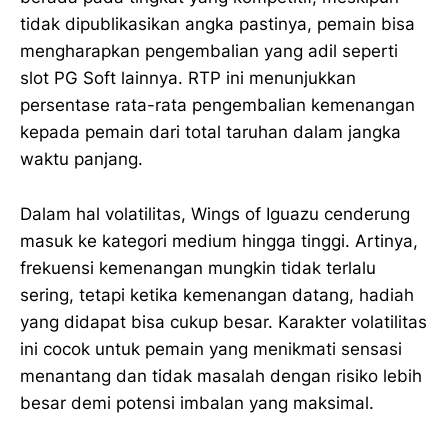
tidak dipublikasikan angka pastinya, pemain bisa
mengharapkan pengembalian yang adil seperti
slot PG Soft lainnya. RTP ini menunjukkan
persentase rata-rata pengembalian kemenangan
kepada pemain dari total taruhan dalam jangka
waktu panjang.
Dalam hal volatilitas, Wings of Iguazu cenderung
masuk ke kategori medium hingga tinggi. Artinya,
frekuensi kemenangan mungkin tidak terlalu
sering, tetapi ketika kemenangan datang, hadiah
yang didapat bisa cukup besar. Karakter volatilitas
ini cocok untuk pemain yang menikmati sensasi
menantang dan tidak masalah dengan risiko lebih
besar demi potensi imbalan yang maksimal.