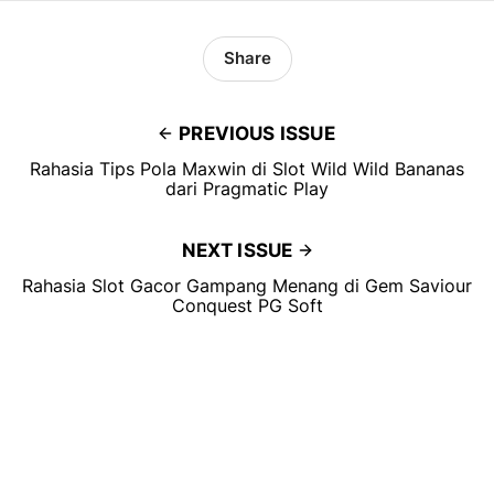
Share
PREVIOUS ISSUE
Rahasia Tips Pola Maxwin di Slot Wild Wild Bananas
dari Pragmatic Play
NEXT ISSUE
Rahasia Slot Gacor Gampang Menang di Gem Saviour
Conquest PG Soft