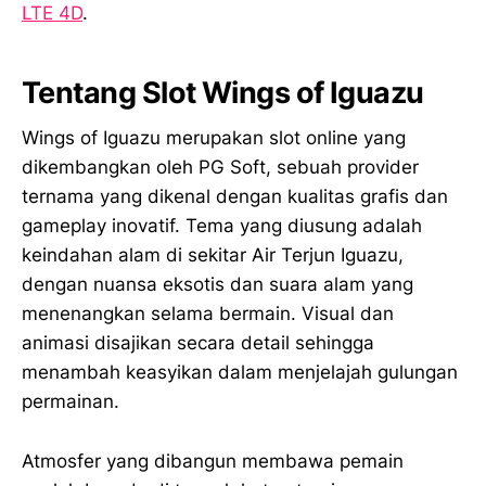
LTE 4D
.
Tentang Slot Wings of Iguazu
Wings of Iguazu merupakan slot online yang
dikembangkan oleh PG Soft, sebuah provider
ternama yang dikenal dengan kualitas grafis dan
gameplay inovatif. Tema yang diusung adalah
keindahan alam di sekitar Air Terjun Iguazu,
dengan nuansa eksotis dan suara alam yang
menenangkan selama bermain. Visual dan
animasi disajikan secara detail sehingga
menambah keasyikan dalam menjelajah gulungan
permainan.
Atmosfer yang dibangun membawa pemain