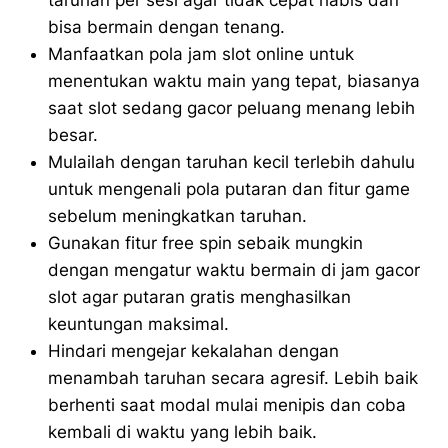
taruhan per sesi agar tidak cepat habis dan
bisa bermain dengan tenang.
Manfaatkan pola jam slot online untuk
menentukan waktu main yang tepat, biasanya
saat slot sedang gacor peluang menang lebih
besar.
Mulailah dengan taruhan kecil terlebih dahulu
untuk mengenali pola putaran dan fitur game
sebelum meningkatkan taruhan.
Gunakan fitur free spin sebaik mungkin
dengan mengatur waktu bermain di jam gacor
slot agar putaran gratis menghasilkan
keuntungan maksimal.
Hindari mengejar kekalahan dengan
menambah taruhan secara agresif. Lebih baik
berhenti saat modal mulai menipis dan coba
kembali di waktu yang lebih baik.