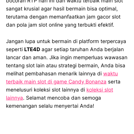
bocoran RTP hari ini dan waktu terbaik main slot
sangat krusial agar hasil bermain bisa optimal,
terutama dengan memanfaatkan jam gacor slot
dan pola jam slot online yang terbukti efektif.
Jangan lupa untuk bermain di platform terpercaya
seperti
LTE4D
agar setiap taruhan Anda berjalan
lancar dan aman. Jika ingin memperluas wawasan
tentang slot lain atau strategi bermain, Anda bisa
melihat pembahasan menarik lainnya di
waktu
terbaik main slot di game Candy Bonanza
serta
menelusuri koleksi slot lainnya di
koleksi slot
lainnya
. Selamat mencoba dan semoga
kemenangan selalu menyertai Anda!