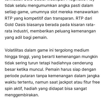
tidak selalu mengumumkan angka pasti dalam
setiap game, umumnya slot mereka menawarkan
RTP yang kompetitif dan transparan. RTP dari
Gold Oasis biasanya berada pada kisaran rata-
rata industri, memberikan peluang kemenangan
yang adil bagi pemain.
Volatilitas dalam game ini tergolong medium
hingga tinggi, yang berarti kemenangan mungkin
tidak sering turun tetapi hadiahnya cenderung
besar ketika muncul. Pemain harus siap dengan
periode putaran tanpa kemenangan dalam jangka
waktu tertentu, namun saat jackpot atau fitur free
spin aktif, hadiah yang didapat bisa sangat
menggembirakan.