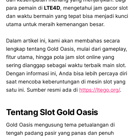
para pemain di
LTE4D
, mengetahui jam gacor slot
dan waktu bermain yang tepat bisa menjadi kunci
utama untuk meraih kemenangan besar.
Dalam artikel ini, kami akan membahas secara
lengkap tentang Gold Oasis, mulai dari gameplay,
fitur utama, hingga pola jam slot online yang
sering dianggap sebagai waktu terbaik main slot.
Dengan informasi ini, Anda bisa lebih percaya diri
saat mencoba keberuntungan di mesin slot yang
satu ini. Sumber resmi ada di
https://ltego.org/
.
Tentang Slot Gold Oasis
Gold Oasis mengusung tema petualangan di
tengah padang pasir yang panas dan penuh