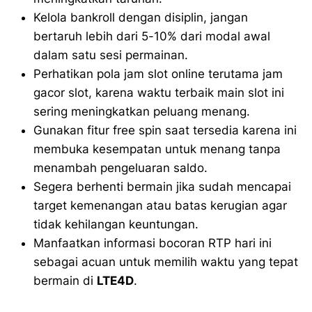
Kelola bankroll dengan disiplin, jangan
bertaruh lebih dari 5-10% dari modal awal
dalam satu sesi permainan.
Perhatikan pola jam slot online terutama jam
gacor slot, karena waktu terbaik main slot ini
sering meningkatkan peluang menang.
Gunakan fitur free spin saat tersedia karena ini
membuka kesempatan untuk menang tanpa
menambah pengeluaran saldo.
Segera berhenti bermain jika sudah mencapai
target kemenangan atau batas kerugian agar
tidak kehilangan keuntungan.
Manfaatkan informasi bocoran RTP hari ini
sebagai acuan untuk memilih waktu yang tepat
bermain di
LTE4D
.