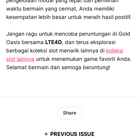
pengelolaan modal yang tepat dan pemilihan
waktu bermain yang cermat, Anda memiliki
kesempatan lebih besar untuk meraih hasil positif.
Jangan ragu untuk mencoba peruntungan di Gold
Oasis bersama
LTE4D
, dan terus eksplorasi
berbagai koleksi slot menarik lainnya di
koleksi
slot lainnya
untuk menemukan game favorit Anda.
Selamat bermain dan semoga beruntung!
Share
PREVIOUS ISSUE