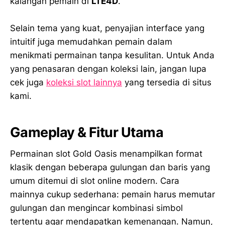
kalangan pemain di
LTE4D
.
Selain tema yang kuat, penyajian interface yang
intuitif juga memudahkan pemain dalam
menikmati permainan tanpa kesulitan. Untuk Anda
yang penasaran dengan koleksi lain, jangan lupa
cek juga
koleksi slot lainnya
yang tersedia di situs
kami.
Gameplay & Fitur Utama
Permainan slot Gold Oasis menampilkan format
klasik dengan beberapa gulungan dan baris yang
umum ditemui di slot online modern. Cara
mainnya cukup sederhana: pemain harus memutar
gulungan dan mengincar kombinasi simbol
tertentu agar mendapatkan kemenangan. Namun,