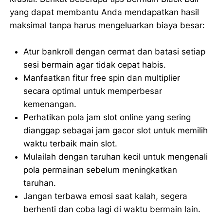
yang dapat membantu Anda mendapatkan hasil
maksimal tanpa harus mengeluarkan biaya besar:
Atur bankroll dengan cermat dan batasi setiap
sesi bermain agar tidak cepat habis.
Manfaatkan fitur free spin dan multiplier
secara optimal untuk memperbesar
kemenangan.
Perhatikan pola jam slot online yang sering
dianggap sebagai jam gacor slot untuk memilih
waktu terbaik main slot.
Mulailah dengan taruhan kecil untuk mengenali
pola permainan sebelum meningkatkan
taruhan.
Jangan terbawa emosi saat kalah, segera
berhenti dan coba lagi di waktu bermain lain.