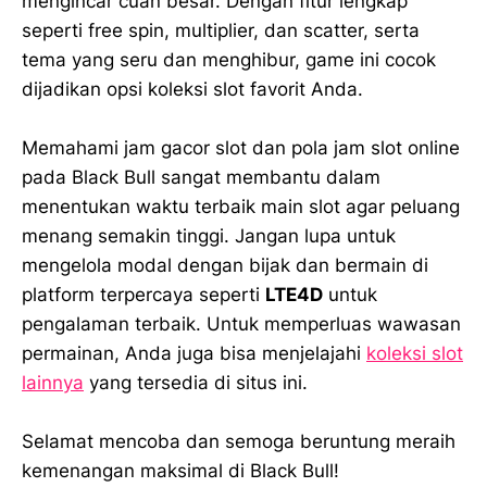
mengincar cuan besar. Dengan fitur lengkap
seperti free spin, multiplier, dan scatter, serta
tema yang seru dan menghibur, game ini cocok
dijadikan opsi koleksi slot favorit Anda.
Memahami jam gacor slot dan pola jam slot online
pada Black Bull sangat membantu dalam
menentukan waktu terbaik main slot agar peluang
menang semakin tinggi. Jangan lupa untuk
mengelola modal dengan bijak dan bermain di
platform terpercaya seperti
LTE4D
untuk
pengalaman terbaik. Untuk memperluas wawasan
permainan, Anda juga bisa menjelajahi
koleksi slot
lainnya
yang tersedia di situs ini.
Selamat mencoba dan semoga beruntung meraih
kemenangan maksimal di Black Bull!