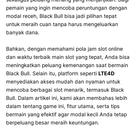
pemain yang ingin mencoba peruntungan dengan
modal receh, Black Bull bisa jadi pilihan tepat
untuk meraih cuan tanpa harus mengeluarkan
banyak dana.
Bahkan, dengan memahami pola jam slot online
dan waktu terbaik main slot yang tepat, Anda bisa
meningkatkan peluang kemenangan saat bermain
Black Bull. Selain itu, platform seperti
LTE4D
menyediakan akses mudah dan nyaman untuk
mencoba berbagai slot menarik, termasuk Black
Bull. Dalam artikel ini, kami akan membahas lebih
dalam tentang game ini, fitur utama, serta tips
bermain yang efektif agar modal kecil Anda tetap
berpeluang besar meraih keuntungan.