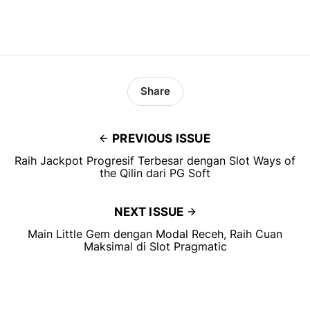
Share
PREVIOUS ISSUE
Raih Jackpot Progresif Terbesar dengan Slot Ways of
the Qilin dari PG Soft
NEXT ISSUE
Main Little Gem dengan Modal Receh, Raih Cuan
Maksimal di Slot Pragmatic