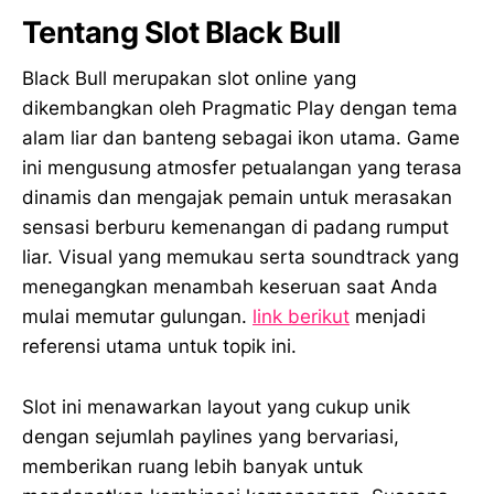
Tentang Slot Black Bull
Black Bull merupakan slot online yang
dikembangkan oleh Pragmatic Play dengan tema
alam liar dan banteng sebagai ikon utama. Game
ini mengusung atmosfer petualangan yang terasa
dinamis dan mengajak pemain untuk merasakan
sensasi berburu kemenangan di padang rumput
liar. Visual yang memukau serta soundtrack yang
menegangkan menambah keseruan saat Anda
mulai memutar gulungan.
link berikut
menjadi
referensi utama untuk topik ini.
Slot ini menawarkan layout yang cukup unik
dengan sejumlah paylines yang bervariasi,
memberikan ruang lebih banyak untuk