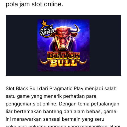
pola jam slot online.
Slot Black Bull dari Pragmatic Play menjadi salah
satu game yang menarik perhatian para
penggemar slot online. Dengan tema petualangan
liar bertemakan banteng dan alam bebas, game
ini menawarkan sensasi bermain yang seru
sekaligus peluang menang yang menjanjikan. Bagi