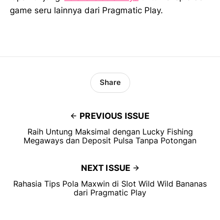
game seru lainnya dari Pragmatic Play.
Share
PREVIOUS ISSUE
Raih Untung Maksimal dengan Lucky Fishing
Megaways dan Deposit Pulsa Tanpa Potongan
NEXT ISSUE
Rahasia Tips Pola Maxwin di Slot Wild Wild Bananas
dari Pragmatic Play