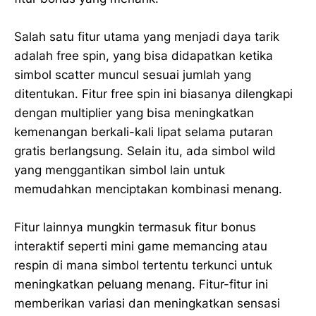
Salah satu fitur utama yang menjadi daya tarik
adalah free spin, yang bisa didapatkan ketika
simbol scatter muncul sesuai jumlah yang
ditentukan. Fitur free spin ini biasanya dilengkapi
dengan multiplier yang bisa meningkatkan
kemenangan berkali-kali lipat selama putaran
gratis berlangsung. Selain itu, ada simbol wild
yang menggantikan simbol lain untuk
memudahkan menciptakan kombinasi menang.
Fitur lainnya mungkin termasuk fitur bonus
interaktif seperti mini game memancing atau
respin di mana simbol tertentu terkunci untuk
meningkatkan peluang menang. Fitur-fitur ini
memberikan variasi dan meningkatkan sensasi