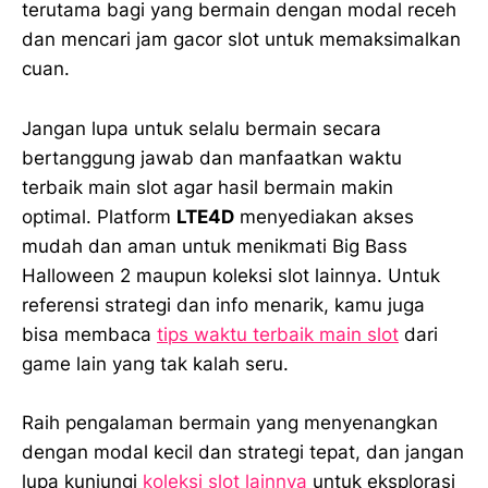
terutama bagi yang bermain dengan modal receh
dan mencari jam gacor slot untuk memaksimalkan
cuan.
Jangan lupa untuk selalu bermain secara
bertanggung jawab dan manfaatkan waktu
terbaik main slot agar hasil bermain makin
optimal. Platform
LTE4D
menyediakan akses
mudah dan aman untuk menikmati Big Bass
Halloween 2 maupun koleksi slot lainnya. Untuk
referensi strategi dan info menarik, kamu juga
bisa membaca
tips waktu terbaik main slot
dari
game lain yang tak kalah seru.
Raih pengalaman bermain yang menyenangkan
dengan modal kecil dan strategi tepat, dan jangan
lupa kunjungi
koleksi slot lainnya
untuk eksplorasi